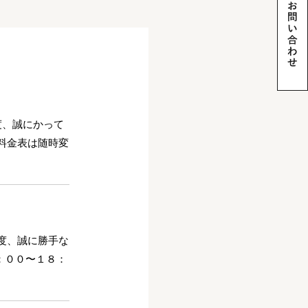
度、誠にかって
料金表は随時変
度、誠に勝手な
：００〜１８：