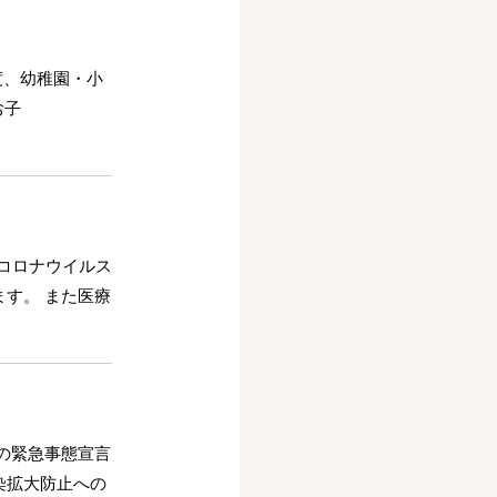
度、幼稚園・小
お子
コロナウイルス
す。 また医療
の緊急事態宣言
染拡大防止への